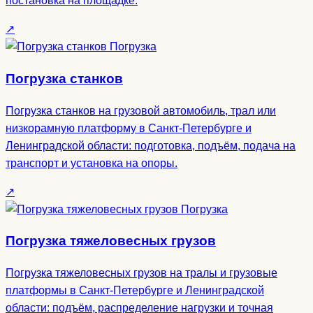
постановка на площадке.
↗
Погрузка
Погрузка станков
Погрузка станков на грузовой автомобиль, трал или
низкорамную платформу в Санкт-Петербурге и
Ленинградской области: подготовка, подъём, подача на
транспорт и установка на опоры.
↗
Погрузка
Погрузка тяжеловесных грузов
Погрузка тяжеловесных грузов на тралы и грузовые
платформы в Санкт-Петербурге и Ленинградской
области: подъём, распределение нагрузки и точная