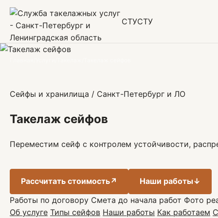
СТУ
СТУ
Главная
/
Услуги
/
Такелаж
/
Такелаж сейфов
Сейфы и хранилища / Санкт-Петербург и ЛО
Такелаж сейфов
Переместим сейф с контролем устойчивости, распре
Рассчитать стоимость
↗
Наши работы
↓
Работы по договору
Смета до начала работ
Фото ре
Об услуге
Типы сейфов
Наши работы
Как работаем
С